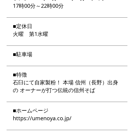
17時00分～22時00分
■
定休日
火曜 第1水曜
■
駐車場
■
特徴
石臼にて自家製粉！ 本場 信州（長野）出身
の オーナーが打つ伝統の信州そば
■
ホームページ
https://umenoya.co.jp/