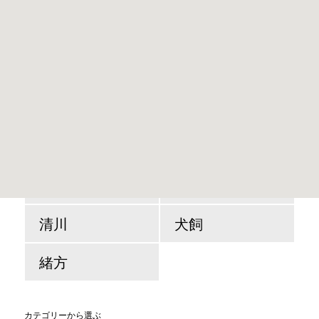
エリアから選ぶ
三重
千歳
大野
朝地
清川
犬飼
緒方
カテゴリーから選ぶ