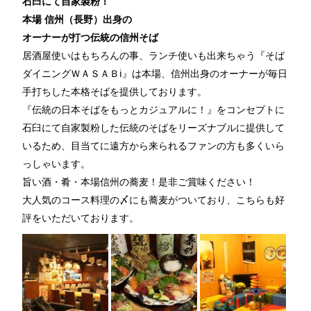
石臼にて自家製粉！
本場 信州（長野）出身の
オーナーが打つ伝統の信州そば
居酒屋使いはもちろんの事、ランチ使いも出来ちゃう『そば
ダイニングＷＡＳＡＢi』は本場、信州出身のオーナーが毎日
手打ちした本格そばを提供しております。
『伝統の日本そばをもっとカジュアルに！』をコンセプトに
石臼にて自家製粉した伝統のそばをリーズナブルに提供して
いるため、目当てに遠方から来られるファンの方も多くいら
っしゃいます。
旨い酒・肴・本場信州の蕎麦！是非ご賞味ください！
大人気のコース料理の〆にも蕎麦がついており、こちらも好
評をいただいております。