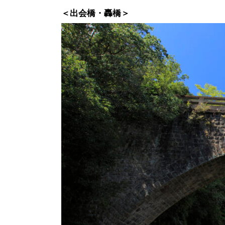
＜出会橋・轟橋＞