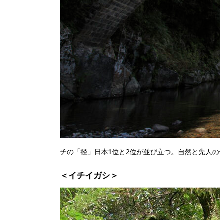
チの「径」日本1位と2位が並び立つ。自然と先人
＜イチイガシ＞