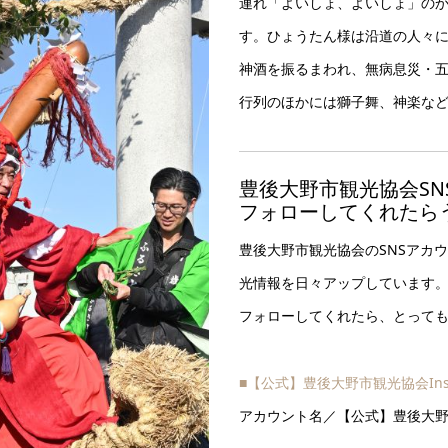
連れ「よいしょ、よいしょ」の
す。ひょうたん様は沿道の人々
神酒を振るまわれ、無病息災・
行列のほかには獅子舞、神楽な
豊後大野市観光協会SN
フォローしてくれたら
豊後大野市観光協会のSNSアカ
光情報を日々アップしています
フォローしてくれたら、とって
■【公式】豊後大野市観光協会Ins
アカウント名／【公式】豊後大