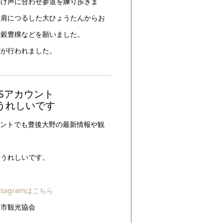
かけ声に合わせ参道を練り歩きま
に肩につるした大ひょうたんからお
五穀豊穣などを願いました。
どが行われました。
Sアカウント
うれしいです
ウントでも豊後大野の最新情報や観
。
もうれしいです。
tagramはこちら
野市観光協会