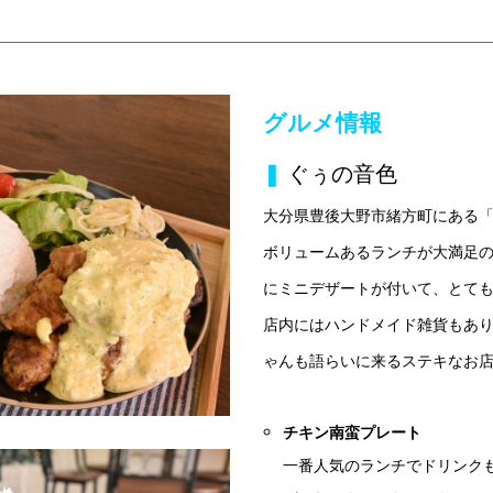
グルメ情報
❚
ぐぅの音色
大分県豊後大野市緒方町にある
ボリュームあるランチが大満足
にミニデザートが付いて、とて
店内にはハンドメイド雑貨もあ
ゃんも語らいに来るステキなお
チキン南蛮プレート
一番人気のランチでドリンク