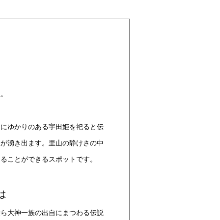
社。
」にゆかりのある宇田姫を祀ると伝
水が湧き出ます。里山の静けさの中
じることができるスポットです。
は
栄ら大神一族の出自にまつわる伝説