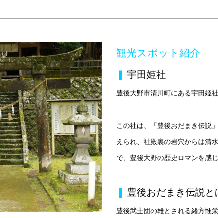
観光スポット紹介
❚
宇田姫社
豊後大野市清川町にある宇田姫
この社は、「豊後おだまき伝説
えられ、社殿裏の岩穴からは清
で、豊後大野の歴史ロマンを感
❚
豊後おだまき伝説と
豊後武士団の雄とされる緒方惟